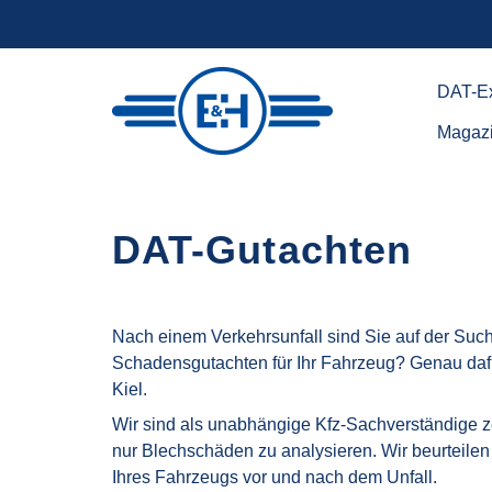
DAT-Ex
Engel & Harder GbR -
DAT-Ex
Kfz-Sachverständige
Magaz
Magaz
Engel
&
Harder
GbR
DAT-Gutachten
-
Kfz-
Sachverständige
Nach einem Verkehrsunfall sind Sie auf der Suc
Schadensgutachten für Ihr Fahrzeug? Genau dafü
Kiel.
Wir sind als unabhängige Kfz-Sachverständige zer
nur Blechschäden zu analysieren. Wir beurteil
Ihres Fahrzeugs vor und nach dem Unfall.