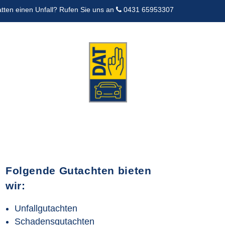
atten einen Unfall? Rufen Sie uns an
0431 65953307
Folgende Gutachten bieten
wir:
Unfallgutachten
Schadensgutachten