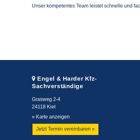
Unser kompetentes Team leistet schnelle und fac
Engel & Harder Kfz-
Sachverständige
Grasweg 2-4
24118 Kiel
» Karte anzeigen
Jetzt Termin vereinbaren »