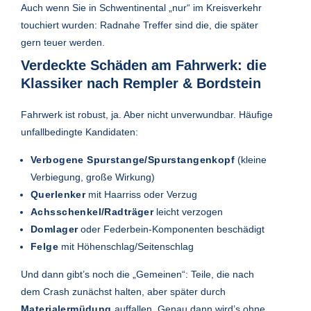
Auch wenn Sie in Schwentinental „nur“ im Kreisverkehr
touchiert wurden: Radnahe Treffer sind die, die später
gern teuer werden.
Verdeckte Schäden am Fahrwerk: die
Klassiker nach Rempler & Bordstein
Fahrwerk ist robust, ja. Aber nicht unverwundbar. Häufige
unfallbedingte Kandidaten:
Verbogene Spurstange/Spurstangenkopf
(kleine
Verbiegung, große Wirkung)
Querlenker
mit Haarriss oder Verzug
Achsschenkel/Radträger
leicht verzogen
Domlager
oder Federbein-Komponenten beschädigt
Felge
mit Höhenschlag/Seitenschlag
Und dann gibt’s noch die „Gemeinen“: Teile, die nach
dem Crash zunächst halten, aber später durch
Materialermüdung
auffallen. Genau dann wird’s ohne