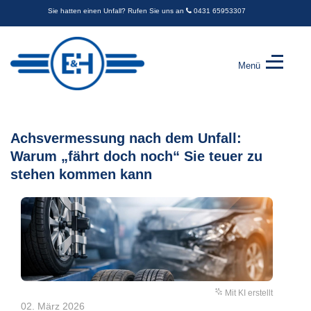
Sie hatten einen Unfall? Rufen Sie uns an
0431 65953307
Menü
Engel
&
Harder
GbR
Achsvermessung nach dem Unfall:
-
Warum „fährt doch noch“ Sie teuer zu
Kfz-
Sachverständige
stehen kommen kann
Mit KI erstellt
02. März 2026