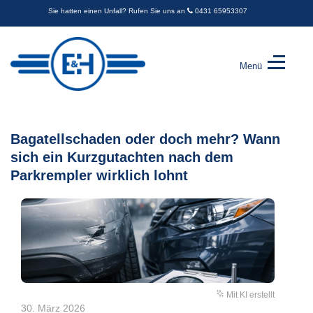
Sie hatten einen Unfall? Rufen Sie uns an
0431 65953307
Menü
Engel
&
Harder
GbR
Bagatellschaden oder doch mehr? Wann
-
sich ein Kurzgutachten nach dem
Kfz-
Sachverständige
Parkrempler wirklich lohnt
Mit KI erstellt
30. März 2026