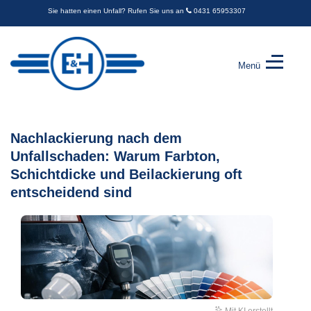
Sie hatten einen Unfall? Rufen Sie uns an
0431 65953307
Menü
Engel
&
Harder
GbR
Nachlackierung nach dem
-
Unfallschaden: Warum Farbton,
Kfz-
Sachverständige
Schichtdicke und Beilackierung oft
entscheidend sind