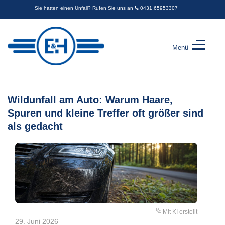
Sie hatten einen Unfall? Rufen Sie uns an
0431 65953307
Menü
Engel
&
Harder
GbR
Wildunfall am Auto: Warum Haare,
-
Spuren und kleine Treffer oft größer sind
Kfz-
Sachverständige
als gedacht
Mit KI erstellt
29. Juni 2026