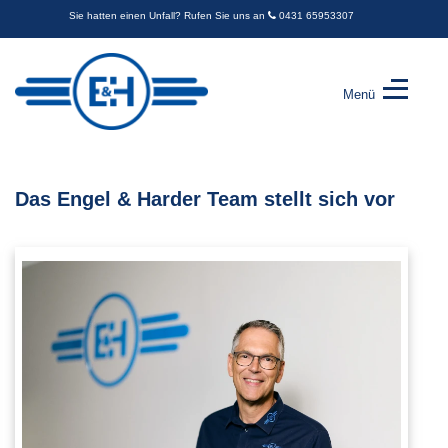
Sie hatten einen Unfall? Rufen Sie uns an
0431 65953307
Menü
Engel
&
Harder
GbR
Das Engel & Harder Team stellt sich vor
-
Kfz-
Sachverständige