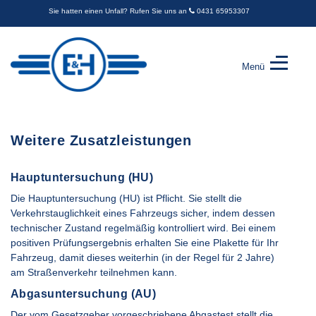
Sie hatten einen Unfall? Rufen Sie uns an
0431 65953307
Menü
Engel
&
Harder
GbR
Weitere Zusatzleistungen
-
Kfz-
Sachverständige
Hauptuntersuchung (HU)
Die Hauptuntersuchung (HU) ist Pflicht. Sie stellt die
Verkehrstauglichkeit eines Fahrzeugs sicher, indem dessen
technischer Zustand regelmäßig kontrolliert wird. Bei einem
positiven Prüfungsergebnis erhalten Sie eine Plakette für Ihr
Fahrzeug, damit dieses weiterhin (in der Regel für 2 Jahre)
am Straßenverkehr teilnehmen kann.
Abgasuntersuchung (AU)
Der vom Gesetzgeber vorgeschriebene Abgastest stellt die